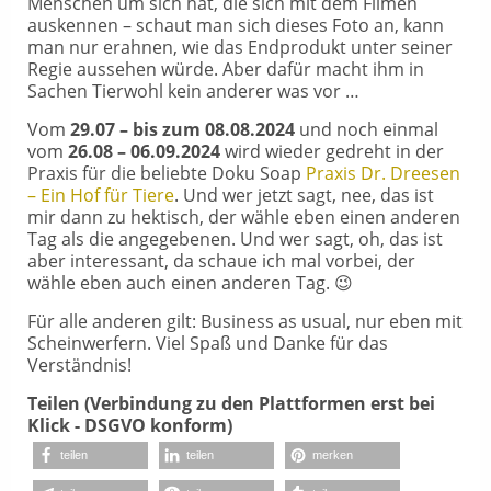
Menschen um sich hat, die sich mit dem Filmen
auskennen – schaut man sich dieses Foto an, kann
man nur erahnen, wie das Endprodukt unter seiner
Regie aussehen würde. Aber dafür macht ihm in
Sachen Tierwohl kein anderer was vor …
Vom
29.07 – bis zum 08.08.2024
und noch einmal
vom
26.08 – 06.09.2024
wird wieder gedreht in der
Praxis für die beliebte Doku Soap
Praxis Dr. Dreesen
– Ein Hof für Tiere
. Und wer jetzt sagt, nee, das ist
mir dann zu hektisch, der wähle eben einen anderen
Tag als die angegebenen. Und wer sagt, oh, das ist
aber interessant, da schaue ich mal vorbei, der
wähle eben auch einen anderen Tag. 😉
Für alle anderen gilt: Business as usual, nur eben mit
Scheinwerfern. Viel Spaß und Danke für das
Verständnis!
Teilen (Verbindung zu den Plattformen erst bei
Klick - DSGVO konform)
teilen
teilen
merken